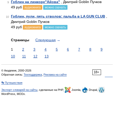
Гоблин на линкоре"Айова"
, Дмитрий Goblin Пучков
9
49 руб
аудиокнига
можно скачать
Гоблин, пули, пять стволов: пальба в LA GUN CLUB
,
10
Дмитрий Goblin Пучков
49 руб
аудиокнига
можно скачать
Страницы
Следующая
→
1
2
3
4
5
6
7
8
9
10
11
12
13
© Академик, 2000-2026
18+
Обратная связь:
Техподдержка
,
Реклама на сайте
👣 Путешествия
Экспорт словарей на сайты
, сделанные на PHP,
Joomla,
Drupal,
WordPress, MODx.