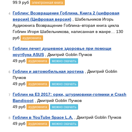
99.9 руб
электронная книга
Гоблин: Возвращение Гоблина. Книга 2 (цифровая
4
версия) (Цифровая версия)
, Шабельников Игорь
Аудиокнига Возвращение Гоблина–вторая книга цикла
Гоблин Игоря Шабельникова, написанная в жанре… 130
руб
аудиокнига
Гоблин лечит душевное здоровье при помощи
5
ноутбука ASUS
, Дмитрий Goblin Пучков
49 руб
аудиокнига
можно скачать
Гоблин и автомобильная эротика
, Дмитрий Goblin
6
Пучков
49 руб
аудиокнига
можно скачать
Гоблин на Е3 2017: орки, штурмовики-гопники и Crash
7
Bandicoot
, Дмитрий Goblin Пучков
49 руб
аудиокнига
можно скачать
Гоблин в YouTube Space L.A.
, Дмитрий Goblin Пучков
8
49 руб
аудиокнига
можно скачать