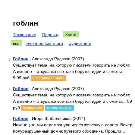
гоблин
Толкование
Перевод
Книги
все
электронные книги
аудиокниги
Гоблин
, Александр Рудазов (2007)
1
Существует тема, на которую писатели говорить не любят.
А именно – откуда же все-таки берутся идеи и сюжеты…
9.99 руб
электронная книга
Гоблин
, Александр Рудазов (2007)
2
Существует тема, на которую писатели говорить не любят.
А именно – откуда же все-таки берутся идеи и сюжеты… 59
руб
аудиокнига
можно скачать
Гоблин
, Игорь Шабельников (2014)
3
Наконец-то мы перемахнули через железную дорогу. Вечер,
полуразрушенный домик путевого обходчика. Прошли…